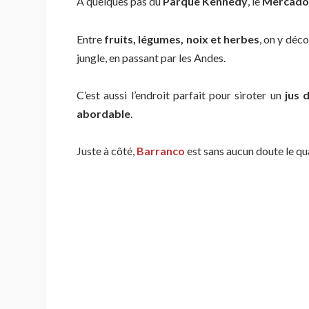
À quelques pas du
Parque Kennedy
, le
Mercado 
Entre
fruits, légumes, noix et herbes
, on y déco
jungle, en passant par les Andes.
C’est aussi l’endroit parfait pour siroter un
jus d
abordable
.
Juste à côté,
Barranco
est sans aucun doute le qu