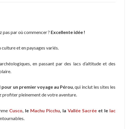
vez pas par où commencer ?
Excellente idée !
n culture et en paysages variés.
 archéologiques, en passant par des lacs d’altitude et des
laire.
l pour un premier voyage au Pérou
, qui inclut les sites les
 profiter pleinement de votre aventure.
comme
Cusco
, le
Machu Picchu
, la
Vallée Sacrée
et le
lac
contournables.