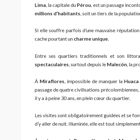
Lima
, la capitale du
Pérou
, est un passage incont
millions d’habitants
, soit un tiers de la populatio
Si elle souffre parfois d’une mauvaise réputati
cache pourtant un
charme unique
.
Entre ses quartiers traditionnels et son litto
spectaculaires
, surtout depuis le
Malecón
, la p
À
Miraflores
, impossible de manquer la
Huaca 
passage de quatre civilisations précolombiennes, 
il y a à peine 30 ans, en plein cœur du quartier.
Les visites sont obligatoirement guidées et se font
d’y aller de nuit. Illuminée, elle est tout simpleme