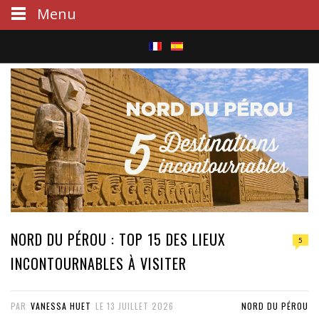
Menu
S
e
a
r
c
h
NORD DU PÉROU : TOP 15 DES LIEUX
5
INCONTOURNABLES À VISITER
PAR
VANESSA HUET
LE
13 JUILLET 2026
NORD DU PÉROU