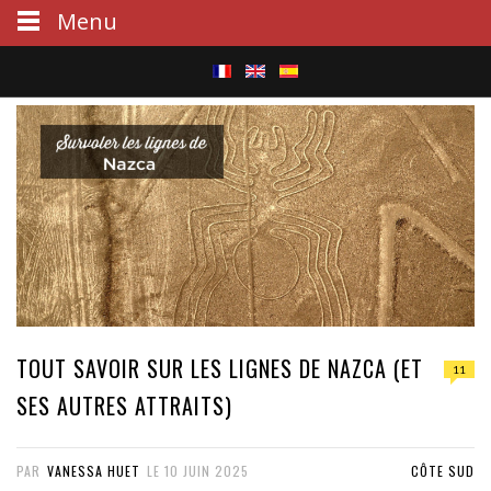
Menu
S
e
a
r
c
h
TOUT SAVOIR SUR LES LIGNES DE NAZCA (ET
11
SES AUTRES ATTRAITS)
PAR
VANESSA HUET
LE
10 JUIN 2025
CÔTE SUD