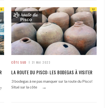
0
12
CÔTE SUD
31 MAI 2023
R
LA ROUTE DU PISCO: LES BODEGAS À VISITER
3 bodegas à ne pas manquer sur la route du Pisco!
→
Situé sur la côte
 ?