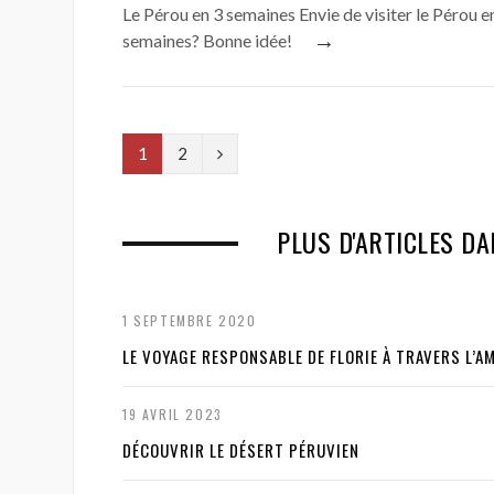
Le Pérou en 3 semaines Envie de visiter le Pérou e
→
semaines? Bonne idée!
N
1
2
e
x
PLUS D'ARTICLES DA
t
1 SEPTEMBRE 2020
LE VOYAGE RESPONSABLE DE FLORIE À TRAVERS L’A
19 AVRIL 2023
DÉCOUVRIR LE DÉSERT PÉRUVIEN