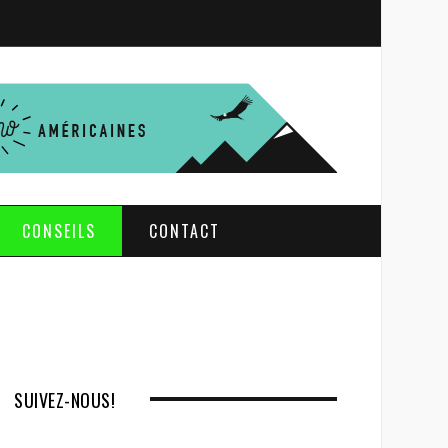
S
e
a
r
c
h
CONSEILS
CONTACT
SUIVEZ-NOUS!