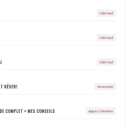
Côte Sud
Côte Sud
U
Côte Sud
NT RÊVER!
Amazonie
IDE COMPLET + MES CONSEILS
Aguas Calientes