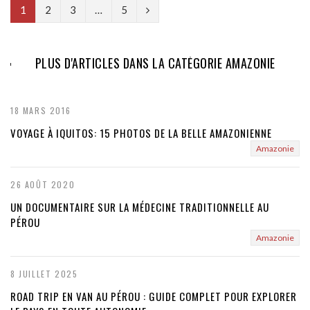
N
1
2
3
…
5
e
x
PLUS D'ARTICLES DANS LA CATÉGORIE AMAZONIE
t
18 MARS 2016
VOYAGE À IQUITOS: 15 PHOTOS DE LA BELLE AMAZONIENNE
Amazonie
26 AOÛT 2020
UN DOCUMENTAIRE SUR LA MÉDECINE TRADITIONNELLE AU
PÉROU
Amazonie
8 JUILLET 2025
ROAD TRIP EN VAN AU PÉROU : GUIDE COMPLET POUR EXPLORER