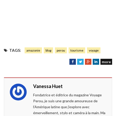
TAGS:
amazonie
blog
perou
tourisme
voyage
more
F
T
G
L
a
w
o
i
c
i
o
n
e
t
g
k
Vanessa Huet
b
t
l
e
o
e
e
d
Fondatrice et éditrice du magazine Voyage
o
r
+
I
Perou, je suis une grande amoureuse de
k
n
l’Amérique latine que j’explore avec
émerveillement, stylo et caméra à la main. Ma