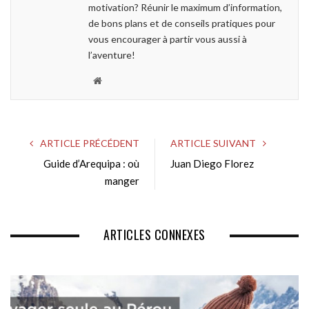
motivation? Réunir le maximum d’information,
de bons plans et de conseils pratiques pour
vous encourager à partir vous aussi à
l’aventure!
W
e
b
s
ARTICLE PRÉCÉDENT
ARTICLE SUIVANT
i
Guide d’Arequipa : où
Juan Diego Florez
t
e
manger
ARTICLES CONNEXES