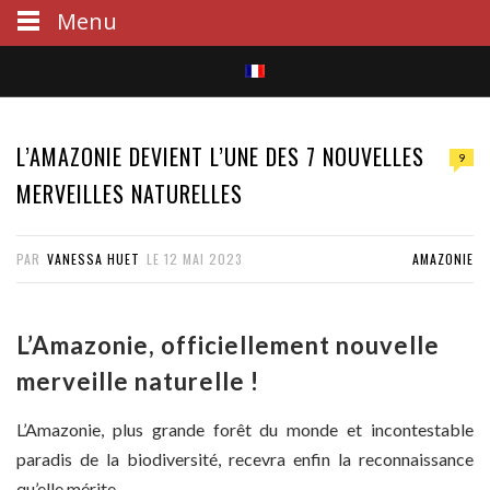
Menu
S
e
L’AMAZONIE DEVIENT L’UNE DES 7 NOUVELLES
9
a
MERVEILLES NATURELLES
r
PAR
VANESSA HUET
LE
12 MAI 2023
AMAZONIE
c
h
L’Amazonie, officiellement nouvelle
merveille naturelle !
L’Amazonie, plus grande forêt du monde et incontestable
paradis de la biodiversité, recevra enfin la reconnaissance
qu’elle mérite.