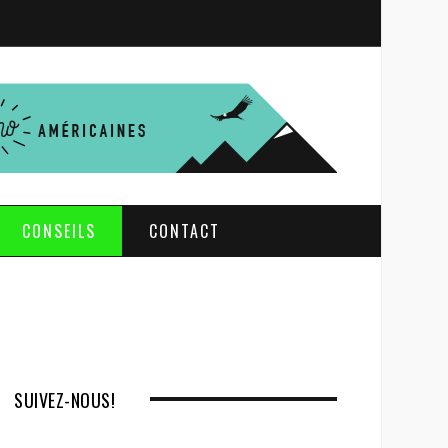
S
e
a
r
c
h
CONSEILS
CONTACT
SUIVEZ-NOUS!