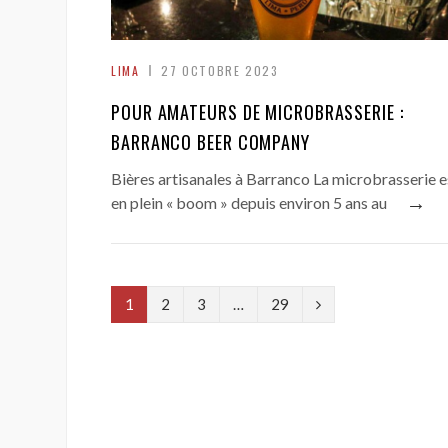
LIMA
27 OCTOBRE 2023
POUR AMATEURS DE MICROBRASSERIE :
BARRANCO BEER COMPANY
Bières artisanales à Barranco La microbrasserie e
→
en plein « boom » depuis environ 5 ans au
N
1
2
3
…
29
e
x
t