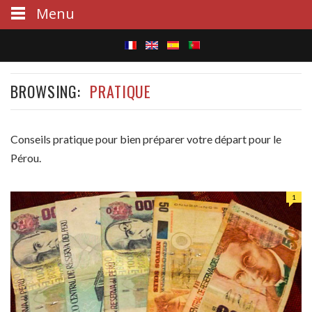
Menu
S
BROWSING:
PRATIQUE
e
a
Conseils pratique pour bien préparer votre départ pour le
r
Pérou.
c
1
h