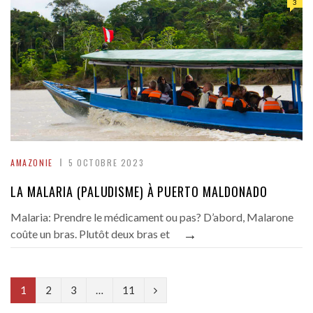
3
AMAZONIE
5 OCTOBRE 2023
LA MALARIA (PALUDISME) À PUERTO MALDONADO
Malaria: Prendre le médicament ou pas? D’abord, Malarone
→
coûte un bras. Plutôt deux bras et
N
1
2
3
…
11