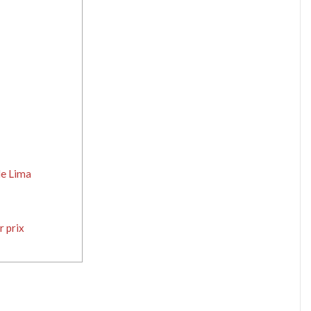
de Lima
r prix