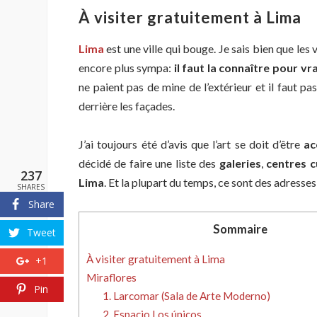
À visiter gratuitement à Lima
Lima
est une ville qui bouge. Je sais bien que les
encore plus sympa:
il faut la connaître pour vr
ne paient pas de mine de l’extérieur et il faut p
derrière les façades.
J’ai toujours été d’avis que l’art se doit d’être
ac
décidé de faire une liste des
galeries
,
centres c
237
Lima
. Et la plupart du temps, ce sont des adress
SHARES
Share
Sommaire
Tweet
À visiter gratuitement à Lima
+1
Miraflores
Pin
1. Larcomar (Sala de Arte Moderno)
2. Espacio Los únicos