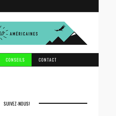
S
e
a
r
c
h
CONSEILS
CONTACT
SUIVEZ-NOUS!