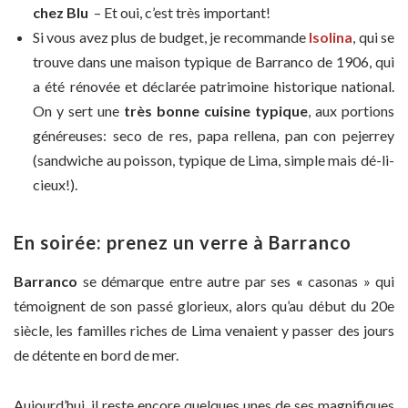
chez Blu
– Et oui, c’est très important!
Si vous avez plus de budget, je recommande
Isolina
, qui se
trouve dans une maison typique de Barranco de 1906, qui
a été rénovée et déclarée patrimoine historique national.
On y sert une
très bonne cuisine typique
, aux portions
généreuses: ​seco de res​, papa rellena, pan con pejerrey
(sandwiche au poisson, typique de Lima, simple mais dé-li-
cieux!).
En soirée: prenez un verre à Barranco
Barranco
se démarque entre autre par ses
«
casonas » qui
témoignent de son passé glorieux, alors qu’au début du 20e
siècle, les familles riches de Lima venaient y passer des jours
de détente en bord de mer.
Aujourd’hui, il reste encore quelques unes de ses magnifiques