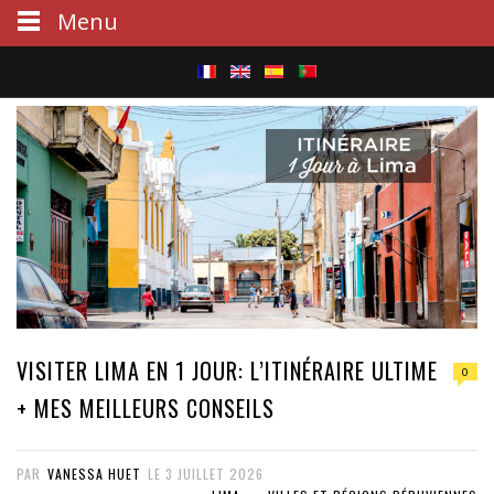
Menu
S
e
a
r
c
h
VISITER LIMA EN 1 JOUR: L’ITINÉRAIRE ULTIME
0
+ MES MEILLEURS CONSEILS
PAR
VANESSA HUET
LE
3 JUILLET 2026