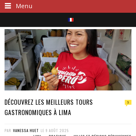
Menu
S
e
a
r
c
h
DÉCOUVREZ LES MEILLEURS TOURS
5
GASTRONOMIQUES À LIMA
PAR
VANESSA HUET
LE
9 AOÛT 2025