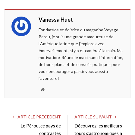
c
i
o
n
e
t
g
k
Vanessa Huet
b
t
l
e
o
e
e
d
Fondatrice et éditrice du magazine Voyage
o
r
+
I
Perou, je suis une grande amoureuse de
k
n
l’Amérique latine que j’explore avec
émerveillement, stylo et caméra à la main. Ma
motivation? Réunir le maximum d’information,
de bons plans et de conseils pratiques pour
vous encourager à partir vous aussi à
l’aventure!
W
e
b
s
ARTICLE PRÉCÉDENT
ARTICLE SUIVANT
i
Le Pérou, ce pays de
Découvrez les meilleurs
t
contrastes
e
tours gastronomiques à