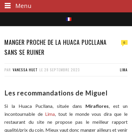
Menu
S
e
MANGER PROCHE DE LA HUACA PUCLLANA
0
a
SANS SE RUINER
r
PAR
VANESSA HUET
LE
28 SEPTEMBRE 2023
LIMA
c
h
Les recommandations de Miguel
Si la Huaca Pucllana, située dans
Miraflores
, est un
incontournable de
Lima
, tout le monde vous dira que le
restaurant du site ne propose pas le meilleur rapport
qualité/prix du coin. Mieux vaut donc manger ailleurs et venir