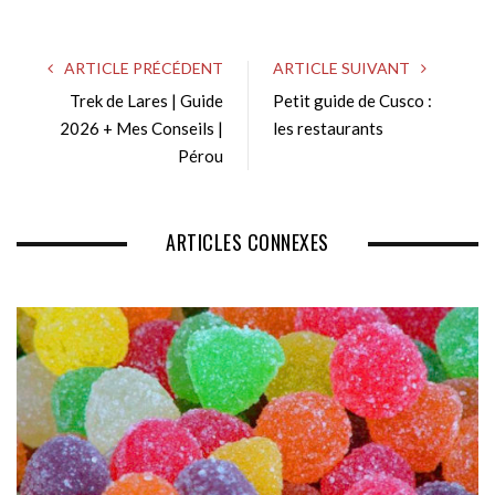
b
s
ARTICLE PRÉCÉDENT
ARTICLE SUIVANT
i
Trek de Lares | Guide
Petit guide de Cusco :
t
2026 + Mes Conseils |
e
les restaurants
Pérou
ARTICLES CONNEXES