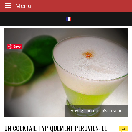
Menu
S
e
Save
a
r
c
h
voyage perou - pisco sour
UN COCKTAIL TYPIQUEMENT PERUVIEN: LE
12