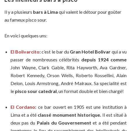
Il y a plusieurs
bars à Lima
qui valent le détour pour goûter
au fameux pisco sour.
En voici quelques uns:
El Bolivarcito
:
c’est le bar du
Gran Hotel Bolivar
qui a vu
passer de nombreuses célébrités
depuis 1924 comme
John Wayne, Clark Gable, Rita Hayworth, Ava Gardner,
Robert Kennedy, Orson Wells, Roberto Rossellini, Alain
Delon, Louis Armstrong, André Malraux. Sa specialité est
le
pisco sour catedral
, un format double et bien chargé!
El Cordano
:
ce bar ouvert en 1905 est une institution à
Lima et a été
classé monument historique.
Il est situé à
deux pas du
Palais du Gouvernement
et a été pendant
longtemps le lieu de rassemblement des intellectuels du