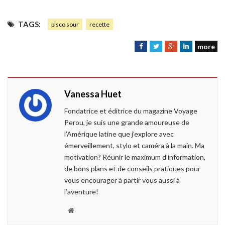
TAGS:
pisco sour
recette
more
F
T
G
L
a
w
o
i
c
i
o
n
e
t
g
k
Vanessa Huet
b
t
l
e
o
e
e
d
Fondatrice et éditrice du magazine Voyage
o
r
+
I
Perou, je suis une grande amoureuse de
k
n
l’Amérique latine que j’explore avec
émerveillement, stylo et caméra à la main. Ma
motivation? Réunir le maximum d’information,
de bons plans et de conseils pratiques pour
vous encourager à partir vous aussi à
l’aventure!
W
e