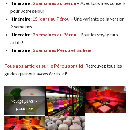
Itinéraire:
2 semaines au pérou
– Avec tous mes conseils
pour votre séjour
Itinéraire:
15 jours au Pérou
– Une variante de la version
2 semaines
Itinéraire
: 3 semaines au Pérou
– Pour les voyageurs
actifs!
Itinéraire
: 3 semaines Pérou et Bolivie
Tous nos articles sur le Pérou sont ici:
Retrouvez tous les
guides que nous avons écrits ici!
voyage perou –
pisco sour