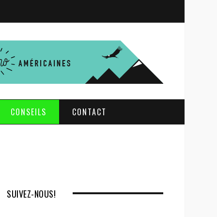
S
e
a
r
c
h
CONSEILS
CONTACT
SUIVEZ-NOUS!