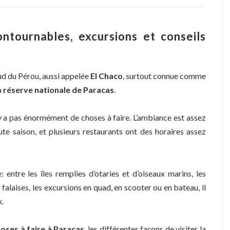
ntournables, excursions et conseils
sud du Pérou, aussi appelée
El Chaco
, surtout connue comme
a
réserve nationale de Paracas
.
n’y a pas énormément de choses à faire. L’ambiance est assez
te saison, et plusieurs restaurants ont des horaires assez
 entre les îles remplies d’otaries et d’oiseaux marins, les
 falaises, les excursions en quad, en scooter ou en bateau, il
x.
hoses à faire à Paracas
, les différentes façons de visiter la