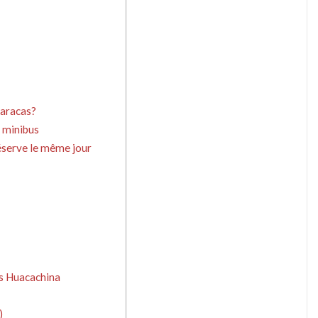
Paracas?
n minibus
 réserve le même jour
rs Huacachina
)