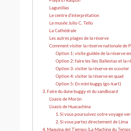
Playa El Raspon
Lagunillas
Le centre d’interprétation
Le musée Julio C. Tello
La Cathédrale
Les autres plages de la réserve
Comment visiter la réserve nationale de 
Option 1: visite guidée de la réserve e
Option 2: faire les îles Ballestas et la
Option 3: visiter la réserve en scooter
Option 4: visiter la réserve en quad
Option 5: En mini buggy (go-kart)
3. Faire du dune buggy et du sandboard
L’oasis de Morón
L’oasis de Huacachina
1. Si vous poursuivez votre voyage ve
2. Si vous partez directement de Lima
4. Maquina del Tiempo (La Machine du Temps