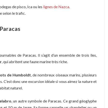
bodegas de pisco, Ica ou les
lignes de Nazca
.
selon le trafic.
 Paracas
urnables de Paracas. Il s’agit d’un ensemble de trois îles,
r
, qui abritent une faune marine très riche.
ots de Humboldt
, de nombreux oiseaux marins, plusieurs
 C’est donc une excursion idéale si vous aimez la nature et
bitat naturel.
elabro
, un autre symbole de Paracas. Ce grand géoglyphe
g et 50 m de large. Sa forme rappelle un chandelier ou un