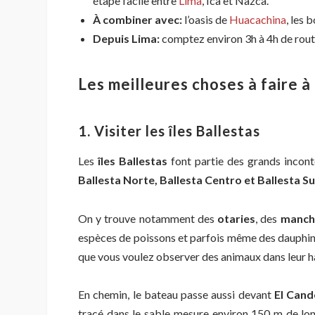
étape facile entre
Lima
, Ica et Nazca.
À combiner avec:
l’oasis de
Huacachina
, les 
Depuis Lima:
comptez environ 3h à 4h de route 
Les meilleures choses à faire à
1. Visiter les îles Ballestas
Les
îles Ballestas
font partie des grands inconto
Ballesta Norte, Ballesta Centro et Ballesta Su
On y trouve notamment des
otaries
, des
manch
espèces de poissons et parfois même des dauphins.
que vous voulez observer des animaux dans leur ha
En chemin, le bateau passe aussi devant
El Cand
tracé dans le sable mesure environ 150 m de lon