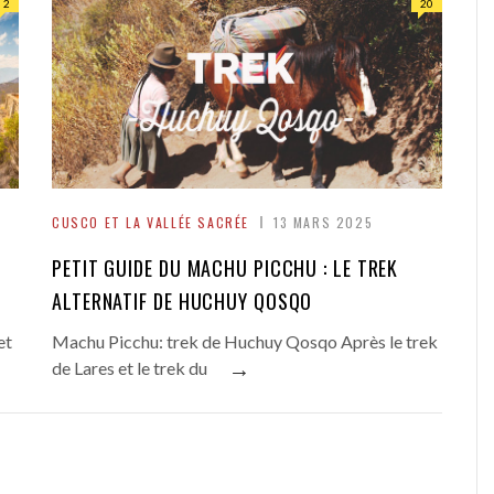
2
20
CUSCO ET LA VALLÉE SACRÉE
13 MARS 2025
PETIT GUIDE DU MACHU PICCHU : LE TREK
ALTERNATIF DE HUCHUY QOSQO
et
Machu Picchu: trek de Huchuy Qosqo Après le trek
→
de Lares et le trek du