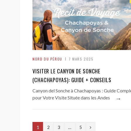
NORD DU PÉROU
7 MARS 2025
VISITER LE CANYON DE SONCHE
(CHACHAPOYAS): GUIDE + CONSEILS
Canyon del Sonche à Chachapoyas : Guide Compl
→
pour Votre Visite Située dans les Andes
N
1
2
3
…
5