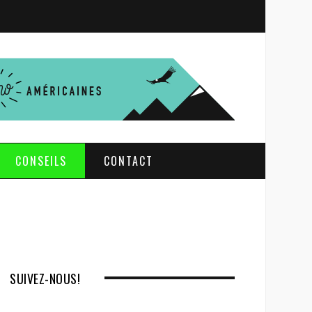
S
e
a
r
c
h
CONSEILS
CONTACT
SUIVEZ-NOUS!