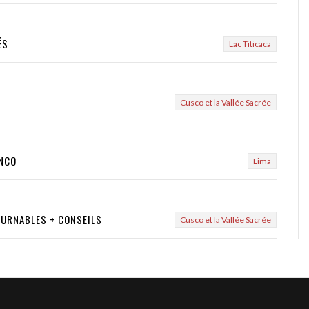
ÉS
Lac Titicaca
Cusco et la Vallée Sacrée
ANCO
Lima
OURNABLES + CONSEILS
Cusco et la Vallée Sacrée