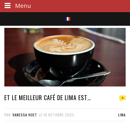
Menu
S
e
a
r
c
h
ET LE MEILLEUR CAFÉ DE LIMA EST…
4
PAR
VANESSA HUET
LE
19 OCTOBRE 2023
LIMA