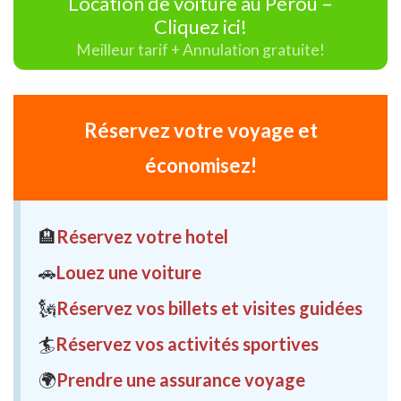
Location de voiture au Pérou –
Cliquez ici!
Meilleur tarif + Annulation gratuite!
Réservez votre voyage et
économisez!
🏨
Réservez votre hotel
🚗
Louez une voiture
🗽
Réservez vos billets et visites guidées
🏄
Réservez vos activités sportives
🌍
Prendre une assurance voyage