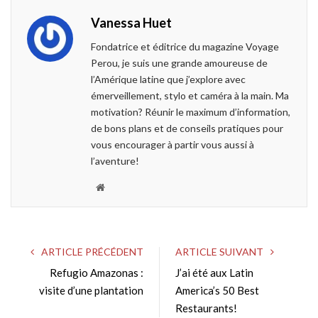
e
t
g
k
Vanessa Huet
b
t
l
e
o
e
e
d
Fondatrice et éditrice du magazine Voyage
o
r
+
I
Perou, je suis une grande amoureuse de
k
n
l’Amérique latine que j’explore avec
émerveillement, stylo et caméra à la main. Ma
motivation? Réunir le maximum d’information,
de bons plans et de conseils pratiques pour
vous encourager à partir vous aussi à
l’aventure!
W
e
b
s
ARTICLE PRÉCÉDENT
ARTICLE SUIVANT
i
Refugio Amazonas :
J’ai été aux Latin
t
visite d’une plantation
e
America’s 50 Best
Restaurants!