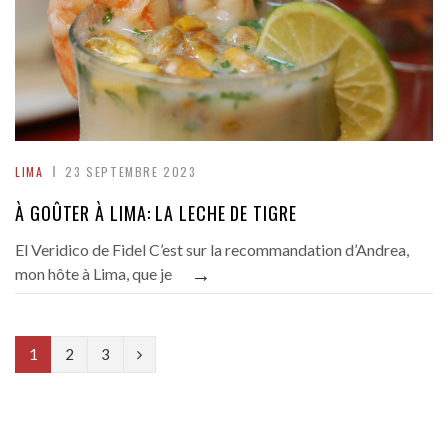
LIMA
23 SEPTEMBRE 2023
À GOÛTER À LIMA: LA LECHE DE TIGRE
El Veridico de Fidel C’est sur la recommandation d’Andrea,
→
mon hôte à Lima, que je
N
1
2
3
e
x