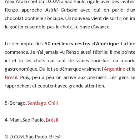
Alex Atala chef du D.O.M à São Paulo rigole avec des invités.
Renzo approche
Astrid Gutsche
avec qui on parle d’un
chocolat dont elle s’occupe. Un nouveau vient de sortir, on ira
le goûter ensemble, pas le choix. Je bave d’avance.
Le décompte des
50 meilleurs restos
d’Amérique Latine
commence. Je n’ai jamais vu Renzo aussi fébrile; il me pointe
ici et là les chefs qui sont de vraies
rockstars
du monde
gastronomique. Du lot se démarque vraiment l’
Argentine
et le
Brésil
. Puis, peu à peu on arrive aux premiers. Les gens se
rapprochent et écoutent avec grande attention.
5-Borago,
Santiago
,
Chili
4-Mani, Sao Paolo,
Brésil
3-D.O.M. Sao Paolo, Brésil