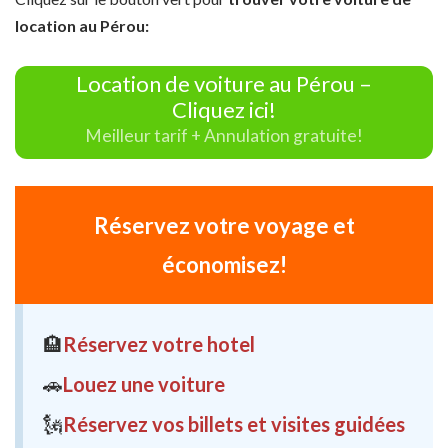
location au Pérou:
Location de voiture au Pérou –
Cliquez ici!
Meilleur tarif + Annulation gratuite!
Réservez votre voyage et
économisez!
🏨
Réservez votre hotel
🚗
Louez une voiture
🗽
Réservez vos billets et visites guidées