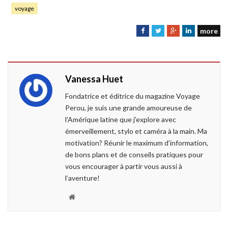
voyage
more
F
T
G
L
a
w
o
i
c
i
o
n
e
t
g
k
Vanessa Huet
b
t
l
e
o
e
e
d
Fondatrice et éditrice du magazine Voyage
o
r
+
I
Perou, je suis une grande amoureuse de
k
n
l’Amérique latine que j’explore avec
émerveillement, stylo et caméra à la main. Ma
motivation? Réunir le maximum d’information,
de bons plans et de conseils pratiques pour
vous encourager à partir vous aussi à
l’aventure!
W
e
b