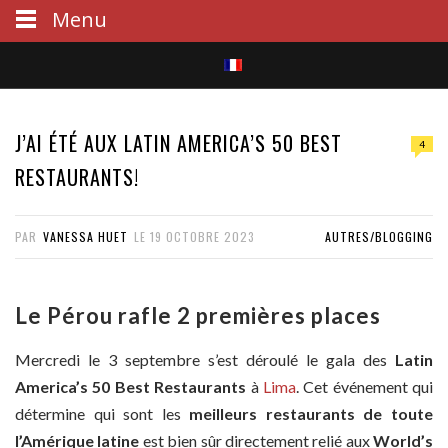
Menu
S
e
J’AI ÉTÉ AUX LATIN AMERICA’S 50 BEST
4
a
RESTAURANTS!
r
PAR
VANESSA HUET
LE
19 OCTOBRE 2023
AUTRES/BLOGGING
c
h
Le Pérou rafle 2 premières places
Mercredi le 3 septembre s’est déroulé le gala des
Latin
America’s 50 Best Restaurants
à
Lima
. Cet événement qui
détermine qui sont les
meilleurs restaurants de toute
l’Amérique latine
est bien sûr directement relié aux
World’s