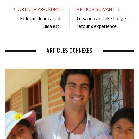
s
ARTICLE PRÉCÉDENT
ARTICLE SUIVANT
i
Et le meilleur café de
Le Sandoval Lake Lodge:
t
Lima est…
e
retour d’expérience
ARTICLES CONNEXES