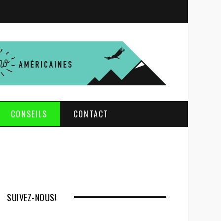
S
e
a
r
c
h
CONSEILS
CONTACT
SUIVEZ-NOUS!