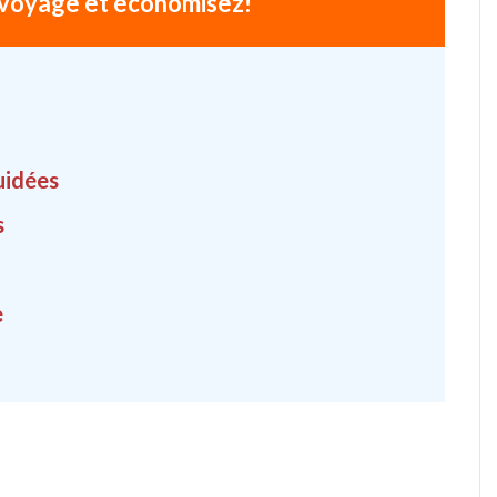
voyage et économisez!
guidées
s
e