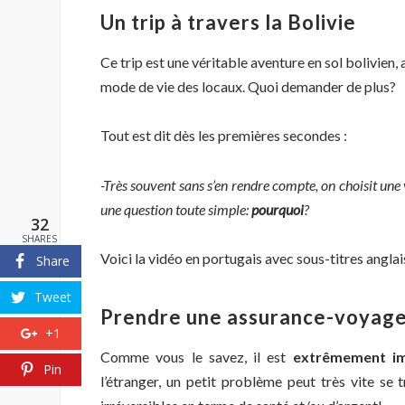
Un trip à travers la Bolivie
Ce trip est une véritable aventure en sol bolivien,
mode de vie des locaux. Quoi demander de plus?
Tout est dit dès les premières secondes :
-Très souvent sans s’en rendre compte, on choisit une v
une question toute simple:
pourquoi
?
32
SHARES
Voici la vidéo en portugais avec sous-titres anglais
Share
Tweet
Prendre une assurance-voyag
+1
Comme vous le savez, il est
extrêmement im
Pin
l’étranger, un petit problème peut très vite se