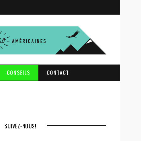
S
e
a
r
c
h
CONSEILS
CONTACT
SUIVEZ-NOUS!