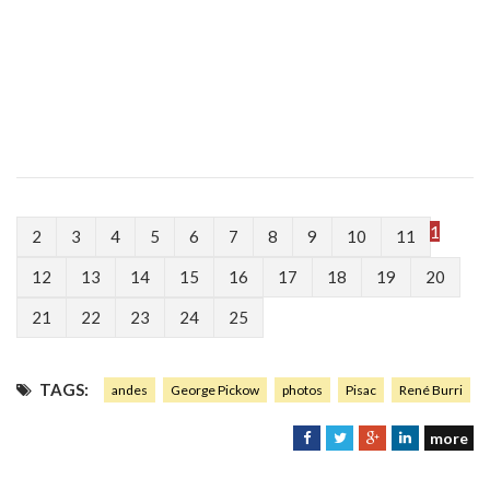
1
2
3
4
5
6
7
8
9
10
11
12
13
14
15
16
17
18
19
20
21
22
23
24
25
TAGS:
andes
George Pickow
photos
Pisac
René Burri
more
F
T
G
L
a
w
o
i
c
i
o
n