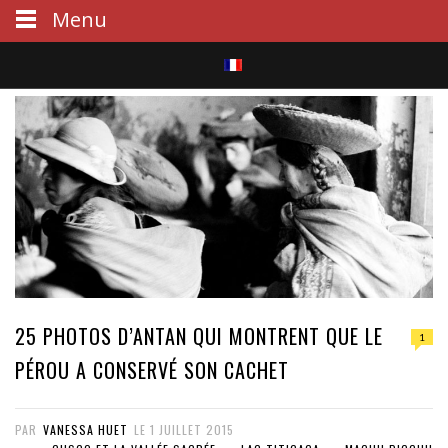
Menu
S
e
a
r
c
h
25 PHOTOS D’ANTAN QUI MONTRENT QUE LE
1
PÉROU A CONSERVÉ SON CACHET
PAR
VANESSA HUET
LE
1 JUILLET 2015