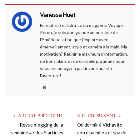
e
t
g
k
Vanessa Huet
b
t
l
e
o
e
e
d
Fondatrice et éditrice du magazine Voyage
o
r
+
I
Perou, je suis une grande amoureuse de
k
n
l’Amérique latine que j’explore avec
émerveillement, stylo et caméra à la main. Ma
motivation? Réunir le maximum d’information,
de bons plans et de conseils pratiques pour
vous encourager à partir vous aussi à
l’aventure!
W
e
b
s
ARTICLE PRÉCÉDENT
ARTICLE SUIVANT
i
Revue blogging de la
Où dormir à Vichayito :
t
semaine #7: les 5 articles
e
entre palmiers et spa de