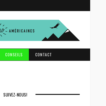
S
e
a
r
c
h
CONSEILS
CONTACT
SUIVEZ-NOUS!