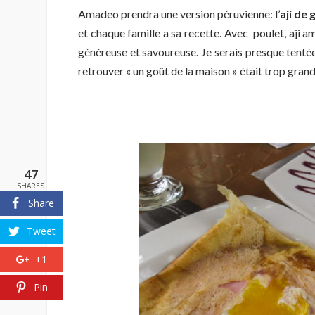
Amadeo prendra une version péruvienne: l’
aji de 
et chaque famille a sa recette. Avec poulet, aji ama
généreuse et savoureuse. Je serais presque tentée
retrouver « un goût de la maison » était trop grand
47
SHARES
Share
Tweet
+1
Pin