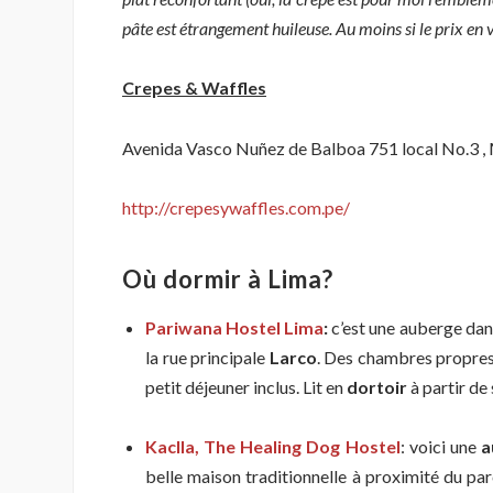
pâte est étrangement huileuse. Au moins si le prix en v
Crepes & Waffles
Avenida Vasco Nuñez de Balboa 751 local No.3 , 
http://crepesywaffles.com.pe/
Où dormir à Lima?
Pariwana Hostel Lima
:
c’est une auberge da
la rue principale
Larco
. Des chambres propres,
petit déjeuner inclus. Lit en
dortoir
à partir d
Kaclla, The Healing Dog Hostel
: v
oici une
a
belle maison traditionnelle à proximité du p