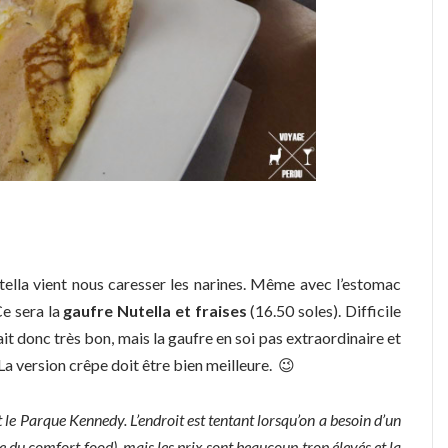
utella vient nous caresser les narines. Même avec l’estomac
Ce sera la
gaufre Nutella et fraises
(16.50 soles). Difficile
ait donc très bon, mais la gaufre en soi pas extraordinaire et
 La version crêpe doit être bien meilleure. 😉
 le Parque Kennedy. L’endroit est tentant lorsqu’on a besoin d’un
e du comfort food), mais les prix sont beaucoup trop élevés et la