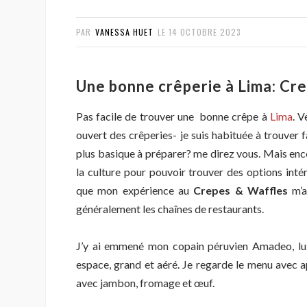
PAR
VANESSA HUET
LE
14 OCTOBRE 2023
Une bonne crêperie à Lima: Cr
Pas facile de trouver une bonne crêpe à
Lima
. 
ouvert des crêperies- je suis habituée à trouver
plus basique à préparer? me direz vous. Mais enco
la culture pour pouvoir trouver des options inté
que mon expérience au
Crepes & Waffles
m’a
généralement les chaînes de restaurants.
J’y ai emmené mon copain péruvien Amadeo, lui
espace, grand et aéré. Je regarde le menu avec ap
avec jambon, fromage et œuf.