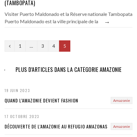
(TAMBOPATA)
Visiter Puerto Maldonado et la Réserve nationale Tambopata
→
Puerto Maldonado est la ville principale de la
P
1
…
3
4
5
r
e
PLUS D'ARTICLES DANS LA CATÉGORIE AMAZONIE
v
i
19 JUIN 2023
o
QUAND L’AMAZONIE DEVIENT FASHION
Amazonie
u
17 OCTOBRE 2023
s
DÉCOUVERTE DE L’AMAZONIE AU REFUGIO AMAZONAS
Amazonie