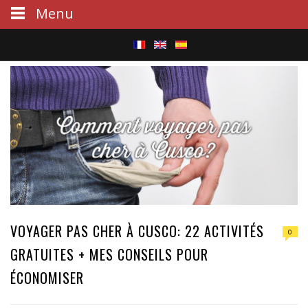
Menu
S
e
a
r
c
h
VOYAGER PAS CHER À CUSCO: 22 ACTIVITÉS
0
GRATUITES + MES CONSEILS POUR
ÉCONOMISER