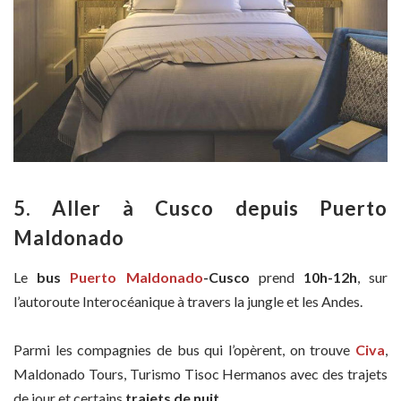
5. Aller à Cusco depuis
Puerto
Maldonado
Le
bus
Puerto Maldonado
-Cusco
prend
10h-12h
, sur
l’autoroute Interocéanique à travers la jungle et les Andes.
Parmi les compagnies de bus qui l’opèrent, on trouve
Civa
,
Maldonado Tours, Turismo Tisoc Hermanos avec des trajets
de jour et certains
trajets de nuit
.