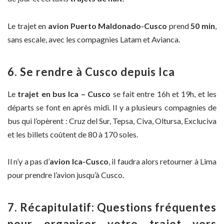
Le trajet en
avion Puerto Maldonado-Cusco
prend
50 min
,
sans escale, avec les compagnies Latam et Avianca.
6. Se rendre à Cusco depuis
Ica
Le
trajet en bus Ica – Cusco
se fait entre 16h et 19h, et les
départs se font en après midi. Il y a plusieurs compagnies de
bus qui l’opèrent : Cruz del Sur, Tepsa, Civa, Oltursa, Excluciva
et les billets coûtent de 80 à 170 soles.
Il n’y a pas d’
avion Ica-Cusco
, il faudra alors retourner à Lima
pour prendre l’avion jusqu’à Cusco.
7. Récapitulatif: Questions fréquentes
pour organiser votre trajet vers