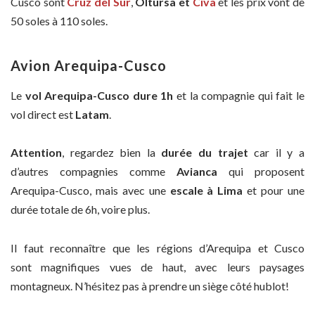
Cusco sont
Cruz del Sur
,
Oltursa et
Civa
et les prix vont de
50 soles à 110 soles.
Avion Arequipa-Cusco
Le
vol Arequipa-Cusco
dure 1h
et la compagnie qui fait le
vol direct est
Latam
.
Attention
, regardez bien la
durée du trajet
car il y a
d’autres compagnies comme
Avianca
qui proposent
Arequipa-Cusco, mais avec une
escale à Lima
et pour une
durée totale de 6h, voire plus.
Il faut reconnaître que les régions d’Arequipa et Cusco
sont magnifiques vues de haut, avec leurs paysages
montagneux. N’hésitez pas à prendre un siège côté hublot!