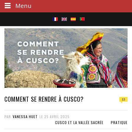
Menu
S
e
a
r
c
h
COMMENT SE RENDRE À CUSCO?
13
PAR
VANESSA HUET
LE
25 AVRIL 2025
CUSCO ET LA VALLÉE SACRÉE
PRATIQUE