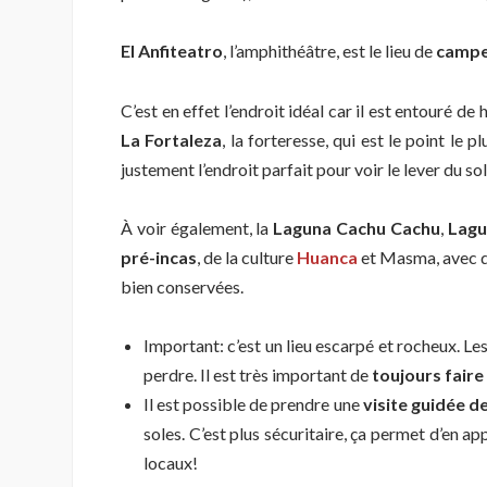
El
Anfiteatro
, l’amphithéâtre, est le lieu de
campe
C’est en effet l’endroit idéal car il est entouré d
La Fortaleza
, la forteresse, qui est le point le 
justement l’endroit parfait pour voir le lever du sol
À voir également, la
Laguna Cachu Cachu
,
Lagu
pré-incas
, de la culture
Huanca
et Masma, avec de
bien conservées.
Important: c’est un lieu escarpé et rocheux. Le
perdre. Il est très important de
toujours fair
Il est possible de prendre une
visite guidée 
soles. C’est plus sécuritaire, ça permet d’en ap
locaux!