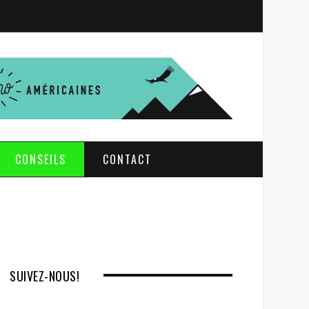
S
e
a
r
c
h
CONSEILS
CONTACT
SUIVEZ-NOUS!