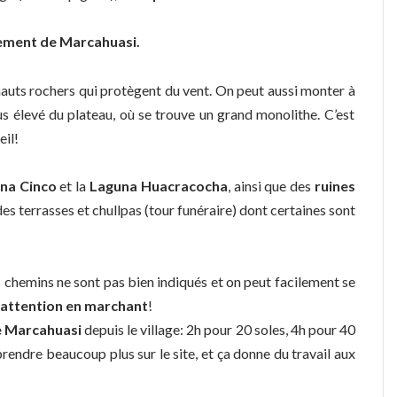
ment de Marcahuasi.
e hauts rochers qui protègent du vent. On peut aussi monter à
plus élevé du plateau, où se trouve un grand monolithe. C’est
eil!
na Cinco
et la
Laguna Huacracocha
, ainsi que des
ruines
s terrasses et chullpas (tour funéraire) dont certaines sont
s chemins ne sont pas bien indiqués et on peut facilement se
e attention en marchant
!
de Marcahuasi
depuis le village: 2h pour 20 soles, 4h pour 40
prendre beaucoup plus sur le site, et ça donne du travail aux