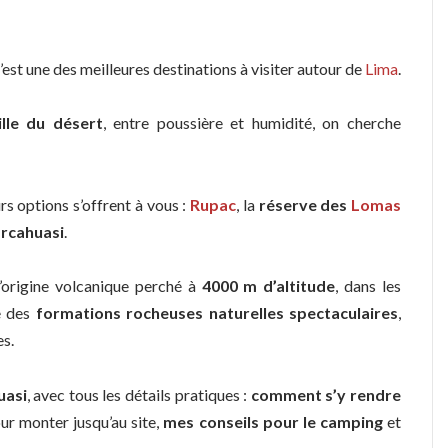
’est une des meilleures destinations à visiter autour de
Lima
.
lle du désert
, entre poussière et humidité, on cherche
s options s’offrent à vous :
Rupac
, la
réserve des
Lomas
rcahuasi
.
’origine volcanique perché à
4000 m d’altitude
, dans les
e des
formations rocheuses naturelles spectaculaires
,
s.
uasi
, avec tous les détails pratiques :
comment s’y rendre
our monter jusqu’au site,
mes conseils pour le camping
et