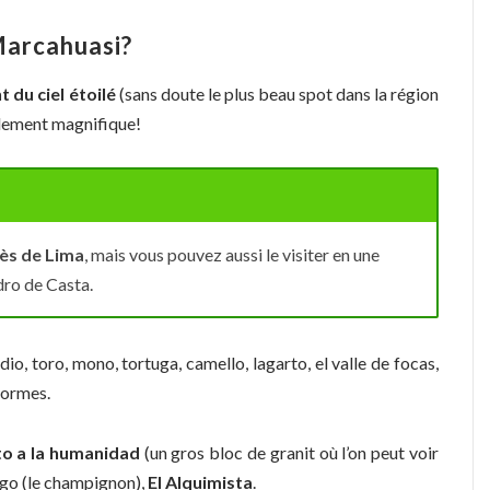
à Marcahuasi?
 du ciel étoilé
(sans doute le plus beau spot dans la région
galement magnifique!
rès de Lima
, mais vous pouvez aussi le visiter en une
dro de Casta.
ndio, toro, mono, tortuga, camello, lagarto, el valle de focas,
 formes.
 a la humanidad
(un gros bloc de granit où l’on peut voir
go (le champignon),
El Alquimista
.