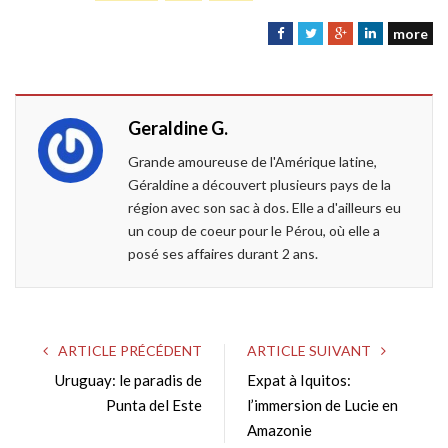
more
F
T
G
L
a
w
o
i
c
i
o
n
e
t
g
k
Geraldine G.
b
t
l
e
o
e
e
d
Grande amoureuse de l'Amérique latine,
o
r
+
I
Géraldine a découvert plusieurs pays de la
k
n
région avec son sac à dos. Elle a d'ailleurs eu
un coup de coeur pour le Pérou, où elle a
posé ses affaires durant 2 ans.
ARTICLE PRÉCÉDENT
ARTICLE SUIVANT
Uruguay: le paradis de
Expat à Iquitos:
Punta del Este
l’immersion de Lucie en
Amazonie