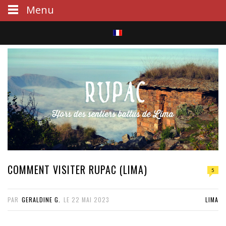
Menu
S
e
a
r
c
h
COMMENT VISITER RUPAC (LIMA)
5
PAR
GERALDINE G.
LE
22 MAI 2023
LIMA