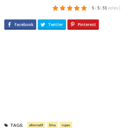
5
/
5
(
51
votes
)
Facebook
Twitter
Pinterest
TAGS:
alternatif
lima
rupac