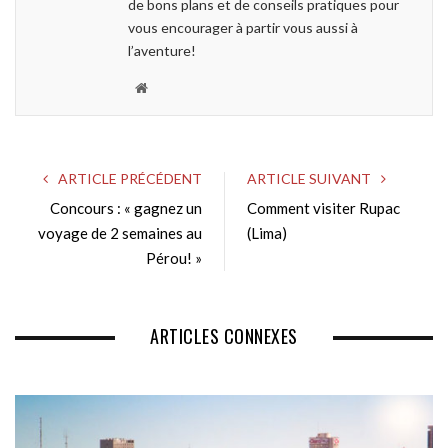
de bons plans et de conseils pratiques pour
vous encourager à partir vous aussi à
l’aventure!
W
e
b
s
ARTICLE PRÉCÉDENT
ARTICLE SUIVANT
i
Concours : « gagnez un
Comment visiter Rupac
t
voyage de 2 semaines au
e
(Lima)
Pérou! »
ARTICLES CONNEXES