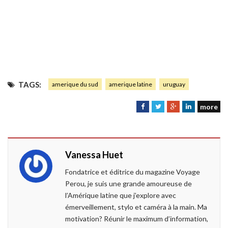
TAGS:
amerique du sud
amerique latine
uruguay
more
F
T
G
L
a
w
o
i
c
i
o
n
e
t
g
k
Vanessa Huet
b
t
l
e
o
e
e
d
Fondatrice et éditrice du magazine Voyage
o
r
+
I
Perou, je suis une grande amoureuse de
k
n
l’Amérique latine que j’explore avec
émerveillement, stylo et caméra à la main. Ma
motivation? Réunir le maximum d’information,