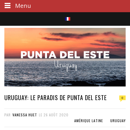
Menu
S
e
a
r
c
h
URUGUAY: LE PARADIS DE PUNTA DEL ESTE
0
PAR
VANESSA HUET
LE
26 AOÛT 2020
AMÉRIQUE LATINE
URUGUAY