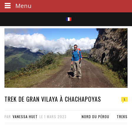
Menu
S
e
a
r
c
h
TREK DE GRAN VILAYA À CHACHAPOYAS
1
PAR
VANESSA HUET
LE
1 MARS 2023
NORD DU PÉROU
TREKS