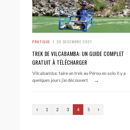
PRATIQUE
20 DÉCEMBRE 2021
TREK DE VILCABAMBA: UN GUIDE COMPLET
GRATUIT À TÉLÉCHARGER
Vilcabamba: faire un trek au Pérou en solo Il y a
→
quelques jours j’ai découvert
P
N
1
2
3
4
5
r
e
e
x