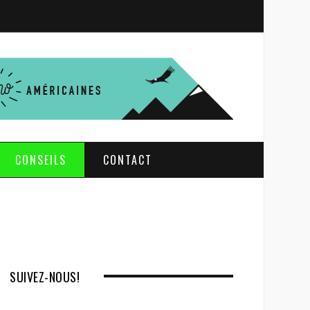
S
e
a
r
c
h
CONSEILS
CONTACT
SUIVEZ-NOUS!