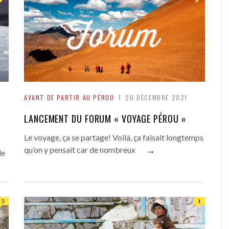
AVANT DE PARTIR AU PÉROU
20 DÉCEMBRE 2021
LANCEMENT DU FORUM « VOYAGE PÉROU »
Le voyage, ça se partage! Voilà, ça faisait longtemps
→
qu’on y pensait car de nombreux
de
3
1