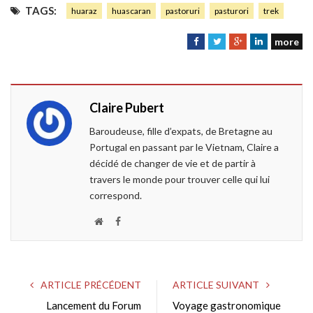
TAGS:
huaraz
huascaran
pastoruri
pasturori
trek
more
F
T
G
L
a
w
o
i
c
i
o
n
e
t
g
k
Claire Pubert
b
t
l
e
o
e
e
d
Baroudeuse, fille d’expats, de Bretagne au
o
r
+
I
Portugal en passant par le Vietnam, Claire a
k
n
décidé de changer de vie et de partir à
travers le monde pour trouver celle qui lui
correspond.
W
F
e
a
b
c
s
e
ARTICLE PRÉCÉDENT
ARTICLE SUIVANT
i
b
Lancement du Forum
Voyage gastronomique
t
o