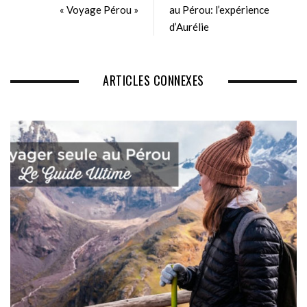
« Voyage Pérou »
e
o
au Pérou: l’expérience
k
d’Aurélie
ARTICLES CONNEXES