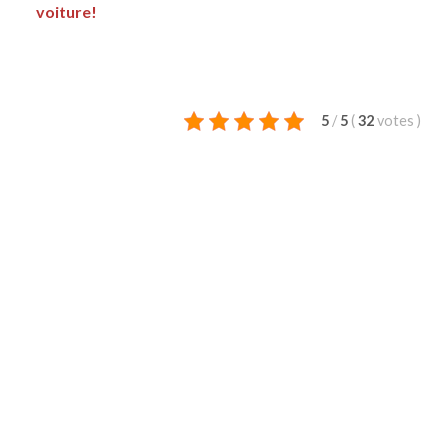
voiture!
5
/
5
(
32
votes
)