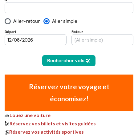
Réservez votre voyage et
économisez!
🚗
Louez une voiture
🗽
Réservez vos billets et visites guidées
🏄
Réservez vos activités sportives