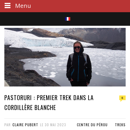
Menu
S
e
a
r
c
h
PASTORURI : PREMIER TREK DANS LA
8
CORDILLÈRE BLANCHE
PAR
CLAIRE PUBERT
LE
30 MAI 2023
CENTRE DU PÉROU
TREKS