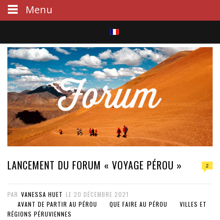
Menu
S
e
a
r
c
h
LANCEMENT DU FORUM « VOYAGE PÉROU »
2
PAR
VANESSA HUET
LE
20 DÉCEMBRE 2021
AVANT DE PARTIR AU PÉROU
QUE FAIRE AU PÉROU
VILLES ET
RÉGIONS PÉRUVIENNES