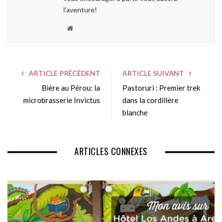
l’aventure!
W
e
b
s
ARTICLE PRÉCÉDENT
ARTICLE SUIVANT
i
Bière au Pérou: la
Pastoruri : Premier trek
t
microbrasserie Invictus
e
dans la cordillère
blanche
ARTICLES CONNEXES