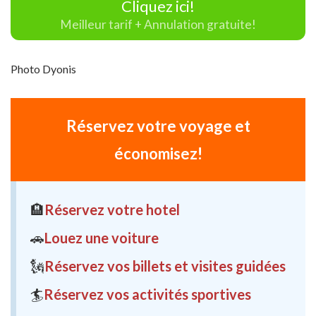
Cliquez ici!
Meilleur tarif + Annulation gratuite!
Photo Dyonis
Réservez votre voyage et
économisez!
🏨
Réservez votre hotel
🚗
Louez une voiture
🗽
Réservez vos billets et visites guidées
🏄
Réservez vos activités sportives