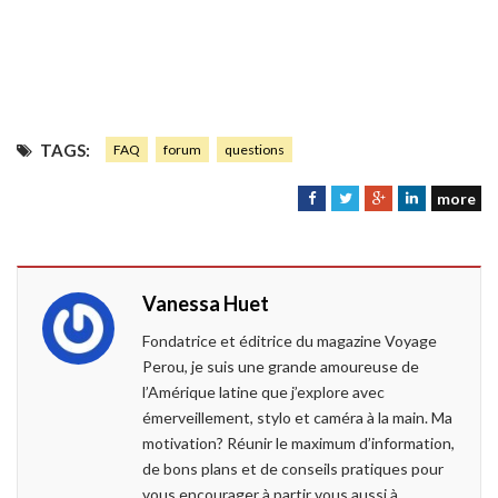
TAGS:
FAQ
forum
questions
more
F
T
G
L
a
w
o
i
c
i
o
n
e
t
g
k
Vanessa Huet
b
t
l
e
o
e
e
d
Fondatrice et éditrice du magazine Voyage
o
r
+
I
Perou, je suis une grande amoureuse de
k
n
l’Amérique latine que j’explore avec
émerveillement, stylo et caméra à la main. Ma
motivation? Réunir le maximum d’information,
de bons plans et de conseils pratiques pour
vous encourager à partir vous aussi à