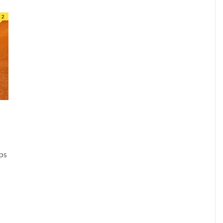
2
mps