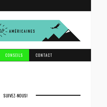
S
e
a
r
c
h
CONSEILS
CONTACT
SUIVEZ-NOUS!