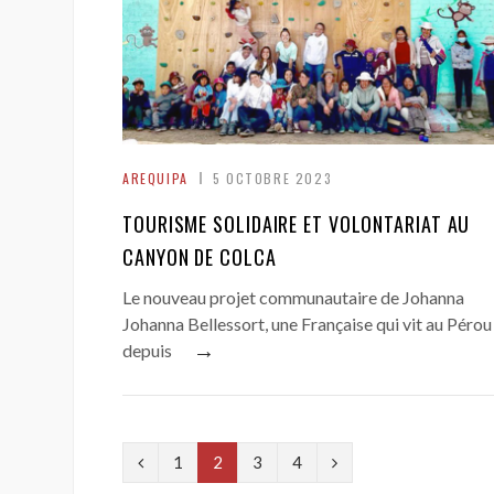
AREQUIPA
5 OCTOBRE 2023
TOURISME SOLIDAIRE ET VOLONTARIAT AU
CANYON DE COLCA
Le nouveau projet communautaire de Johanna
Johanna Bellessort, une Française qui vit au Pérou
→
depuis
P
N
1
2
3
4