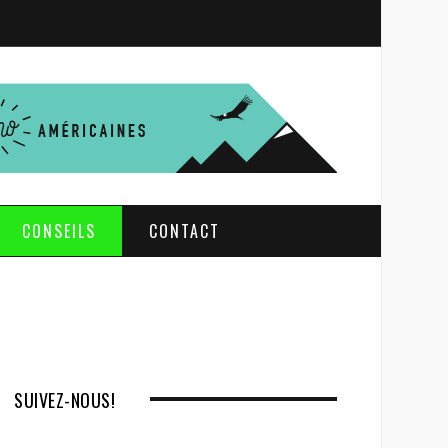
S
e
a
r
c
h
CONSEILS
CONTACT
SUIVEZ-NOUS!