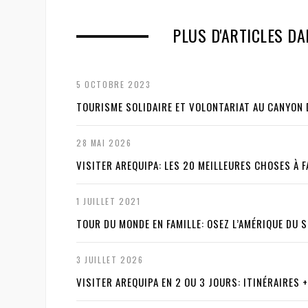
r
e
e
x
PLUS D'ARTICLES DA
v
t
i
5 OCTOBRE 2023
o
TOURISME SOLIDAIRE ET VOLONTARIAT AU CANYON 
u
28 MAI 2026
s
VISITER AREQUIPA: LES 20 MEILLEURES CHOSES À F
1 JUILLET 2021
TOUR DU MONDE EN FAMILLE: OSEZ L’AMÉRIQUE DU S
3 JUILLET 2026
VISITER AREQUIPA EN 2 OU 3 JOURS: ITINÉRAIRES 