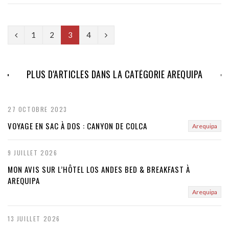
P
N
1
2
3
4
r
e
e
x
PLUS D'ARTICLES DANS LA CATÉGORIE AREQUIPA
v
t
i
27 OCTOBRE 2023
o
VOYAGE EN SAC À DOS : CANYON DE COLCA
Arequipa
u
9 JUILLET 2026
s
MON AVIS SUR L’HÔTEL LOS ANDES BED & BREAKFAST À
AREQUIPA
Arequipa
13 JUILLET 2026