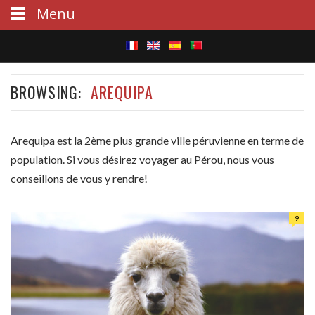
Menu
S
BROWSING:
AREQUIPA
e
a
Arequipa est la 2ème plus grande ville péruvienne en terme de
r
population. Si vous désirez voyager au Pérou, nous vous
c
conseillons de vous y rendre!
h
9