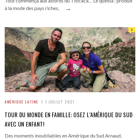
Tout commença aux abords du Titicaca… Le quinoa : produit
→
à la mode des pays riches,
5
AMÉRIQUE LATINE
1 JUILLET 2021
TOUR DU MONDE EN FAMILLE: OSEZ L’AMÉRIQUE DU SUD
AVEC UN ENFANT!
Des moments inoubliables en Amérique du Sud Arnaud,