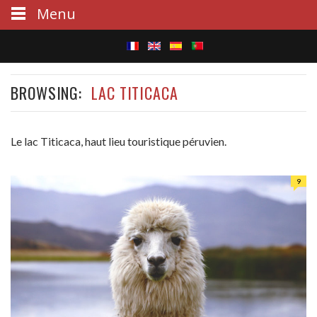
Menu
S
BROWSING:
LAC TITICACA
e
a
Le lac Titicaca, haut lieu touristique péruvien.
r
c
9
h