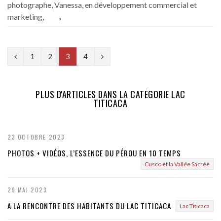
photographe, Vanessa, en développement commercial et
→
marketing,
P
N
1
2
3
4
r
e
e
x
PLUS D'ARTICLES DANS LA CATÉGORIE LAC
TITICACA
v
t
i
23 OCTOBRE 2023
o
PHOTOS + VIDÉOS, L’ESSENCE DU PÉROU EN 10 TEMPS
u
Cusco et la Vallée Sacrée
s
29 MAI 2023
A LA RENCONTRE DES HABITANTS DU LAC TITICACA
Lac Titicaca