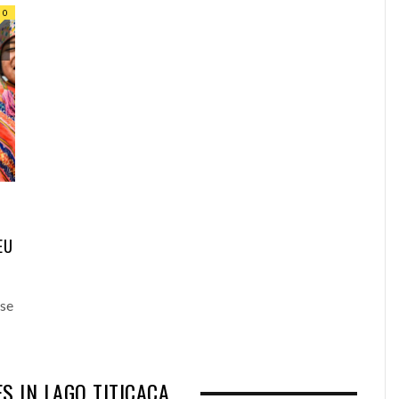
0
EU
 se
S IN LAGO TITICACA