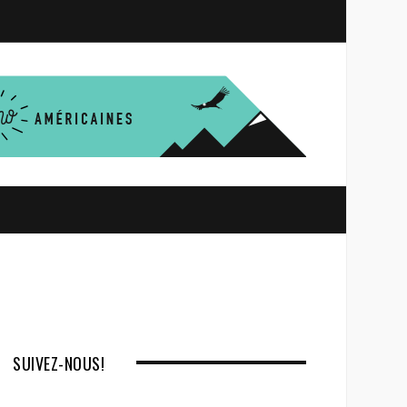
S
e
a
r
c
h
SUIVEZ-NOUS!