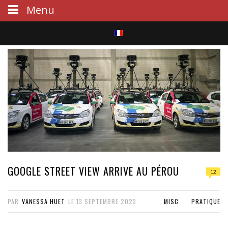
Menu
S
e
a
r
c
h
GOOGLE STREET VIEW ARRIVE AU PÉROU
12
PAR
VANESSA HUET
LE
13 SEPTEMBRE 2023
MISC
PRATIQUE