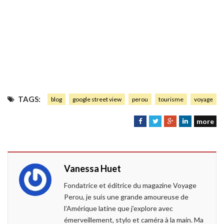
TAGS:
blog
google street view
perou
tourisme
voyage
more
F
T
G
L
a
w
o
i
c
i
o
n
e
t
g
k
Vanessa Huet
b
t
l
e
o
e
e
d
Fondatrice et éditrice du magazine Voyage
o
r
+
I
Perou, je suis une grande amoureuse de
k
n
l’Amérique latine que j’explore avec
émerveillement, stylo et caméra à la main. Ma