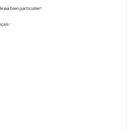
érou
bien particulier!
çais :