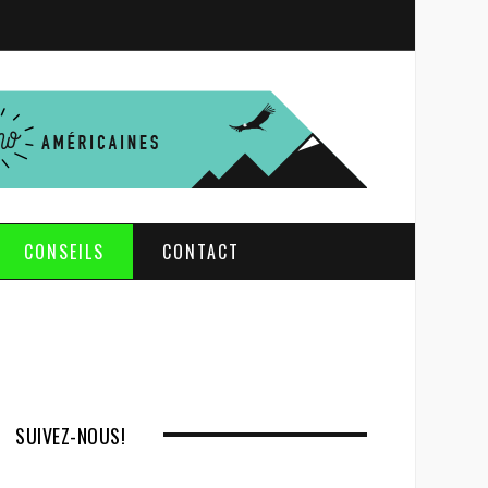
S
e
a
r
c
h
CONSEILS
CONTACT
SUIVEZ-NOUS!