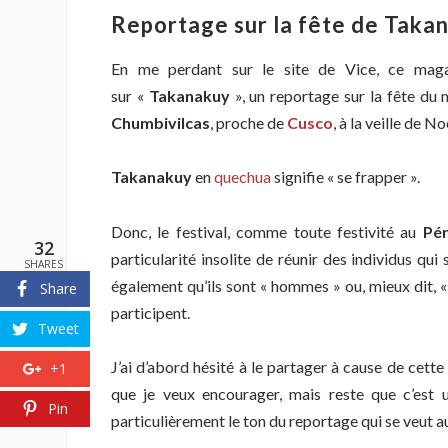
Reportage sur la fête de Taka
En me perdant sur le site de Vice, ce magaz
sur «
Takanakuy
», un reportage sur la fête du
Chumbivilcas
, proche de
Cusco
, à la veille de No
Takanakuy
en
quechua
signifie « se frapper ».
Donc, le festival, comme toute festivité au
Pé
32
particularité insolite de réunir des individus qui 
SHARES
également qu’ils sont « hommes » ou, mieux dit, «
Share
participent.
Tweet
J’ai d’abord hésité à le partager à cause de cette
+1
que je veux encourager, mais reste que c’est u
Pin
particulièrement le ton du reportage qui se veut a