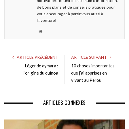
motivation? Réunir le maximum d’information,
de bons plans et de conseils pratiques pour
vous encourager à partir vous aussi à
l’aventure!
W
e
b
s
ARTICLE PRÉCÉDENT
ARTICLE SUIVANT
i
Légende aymara :
10 choses importantes
t
l’origine du quinoa
e
que j’ai apprises en
vivant au Pérou
ARTICLES CONNEXES