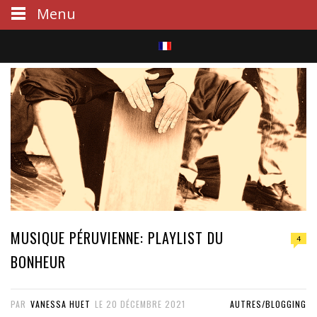
Menu
S
e
a
r
c
h
MUSIQUE PÉRUVIENNE: PLAYLIST DU
4
BONHEUR
PAR
VANESSA HUET
LE
20 DÉCEMBRE 2021
AUTRES/BLOGGING