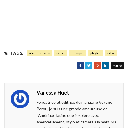
TAGS:
afro-peruvien
cajon
musique
playlist
salsa
more
F
T
G
L
a
w
o
i
c
i
o
n
e
t
g
k
Vanessa Huet
b
t
l
e
o
e
e
d
Fondatrice et éditrice du magazine Voyage
o
r
+
I
Perou, je suis une grande amoureuse de
k
n
l’Amérique latine que j’explore avec
émerveillement, stylo et caméra à la main. Ma