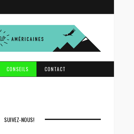
S
e
a
r
c
h
CONSEILS
CONTACT
SUIVEZ-NOUS!