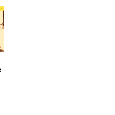
4
R
,