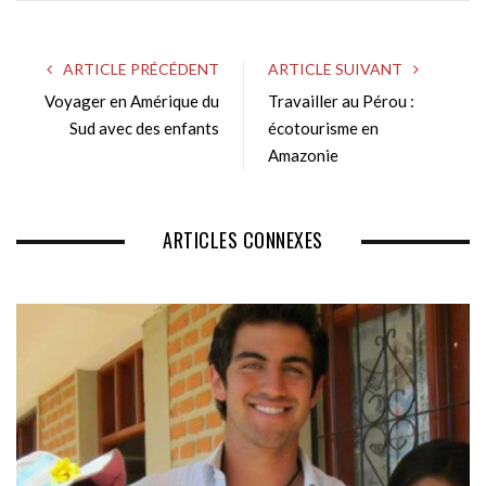
b
s
ARTICLE PRÉCÉDENT
ARTICLE SUIVANT
i
Voyager en Amérique du
Travailler au Pérou :
t
Sud avec des enfants
e
écotourisme en
Amazonie
ARTICLES CONNEXES