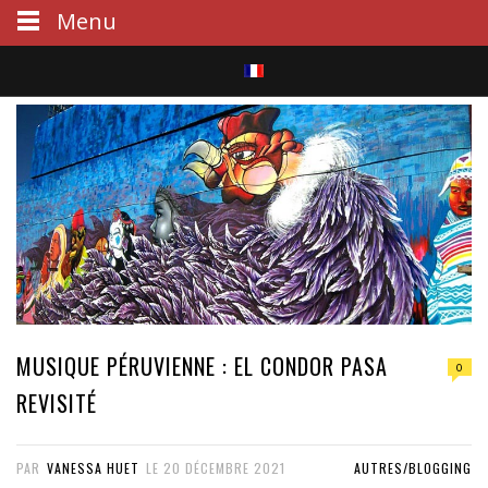
Menu
S
e
a
r
c
h
MUSIQUE PÉRUVIENNE : EL CONDOR PASA
0
REVISITÉ
PAR
VANESSA HUET
LE
20 DÉCEMBRE 2021
AUTRES/BLOGGING