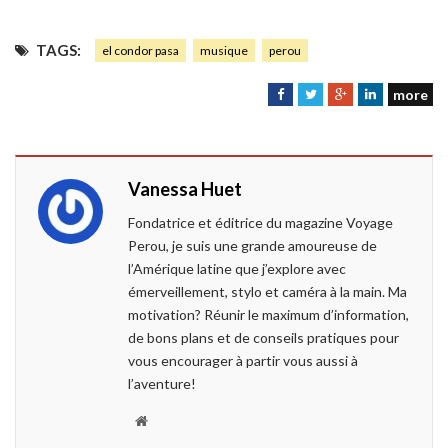
TAGS:
el condor pasa
musique
perou
more
F
T
G
L
a
w
o
i
c
i
o
n
e
t
g
k
Vanessa Huet
b
t
l
e
o
e
e
d
Fondatrice et éditrice du magazine Voyage
o
r
+
I
Perou, je suis une grande amoureuse de
k
n
l’Amérique latine que j’explore avec
émerveillement, stylo et caméra à la main. Ma
motivation? Réunir le maximum d’information,
de bons plans et de conseils pratiques pour
vous encourager à partir vous aussi à
l’aventure!
W
e