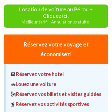
Location de voiture au Pérou –
Cliquez ici!
Meilleur tarif + Annulation gratuite!
Réservez votre voyage et
économisez!
🏨
Réservez votre hotel
🚗
Louez une voiture
🗽
Réservez vos billets et visites guidées
🏄
Réservez vos activités sportives