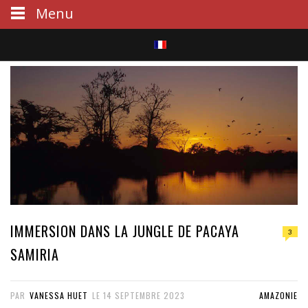
Menu
S
e
a
r
c
h
IMMERSION DANS LA JUNGLE DE PACAYA
3
SAMIRIA
PAR
VANESSA HUET
LE
14 SEPTEMBRE 2023
AMAZONIE