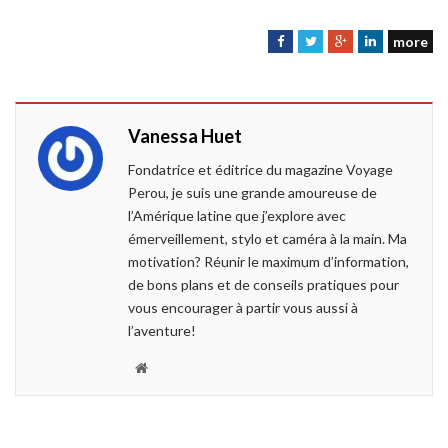
more
F
T
G
L
a
w
o
i
c
i
o
n
e
t
g
k
Vanessa Huet
b
t
l
e
o
e
e
d
Fondatrice et éditrice du magazine Voyage
o
r
+
I
Perou, je suis une grande amoureuse de
k
n
l’Amérique latine que j’explore avec
émerveillement, stylo et caméra à la main. Ma
motivation? Réunir le maximum d’information,
de bons plans et de conseils pratiques pour
vous encourager à partir vous aussi à
l’aventure!
W
e
b
s