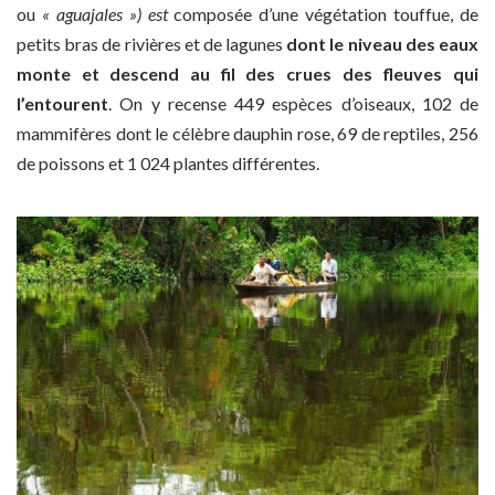
ou
« aguajales ») est
composée d’une végétation touffue, de
petits bras de rivières et de lagunes
dont le niveau des eaux
monte et descend au fil des crues des fleuves qui
l’entourent
. On y recense 449 espèces d’oiseaux, 102 de
mammifères dont le célèbre dauphin rose, 69 de reptiles, 256
de poissons et 1 024 plantes différentes.