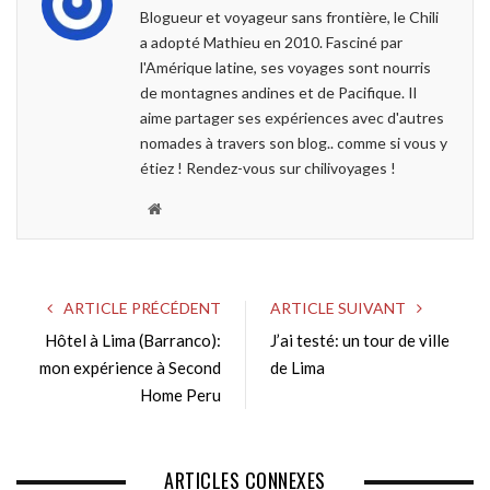
o
e
e
d
Blogueur et voyageur sans frontière, le Chili
o
r
+
I
a adopté Mathieu en 2010. Fasciné par
k
n
l'Amérique latine, ses voyages sont nourris
de montagnes andines et de Pacifique. Il
aime partager ses expériences avec d'autres
nomades à travers son blog.. comme si vous y
étiez ! Rendez-vous sur chilivoyages !
W
e
b
s
ARTICLE PRÉCÉDENT
ARTICLE SUIVANT
i
Hôtel à Lima (Barranco):
J’ai testé: un tour de ville
t
mon expérience à Second
e
de Lima
Home Peru
ARTICLES CONNEXES