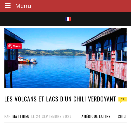
Menu
S
e
Save
a
r
c
h
LES VOLCANS ET LACS D’UN CHILI VERDOYANT
17
PAR
MATTHIEU
LE
24 SEPTEMBRE 2023
AMÉRIQUE LATINE
CHILI