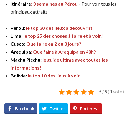
Itinéraire
: 3 semaines au Pérou
– Pour voir tous les
principaux attraits
Pérou:
le top 30 des lieux à découvrir!
Lima:
le top 25 des choses à faire et à voir!
Cusco:
Que faire en 2 ou 3 jours?
Arequipa
: Que faire à Arequipa en 48h?
Machu Picchu
: le guide ultime avec toutes les
informations!
Bolivie:
le top 10 des lieux à voir
5
/
5
(
1
vote
)
Facebook
Twitter
Pinterest