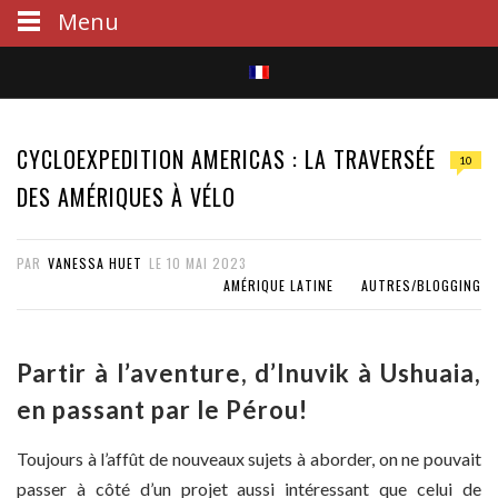
Menu
S
e
CYCLOEXPEDITION AMERICAS : LA TRAVERSÉE
10
a
DES AMÉRIQUES À VÉLO
r
PAR
VANESSA HUET
LE
10 MAI 2023
c
AMÉRIQUE LATINE
AUTRES/BLOGGING
h
Partir à l’aventure, d’Inuvik à Ushuaia,
en passant par le Pérou!
Toujours à l’affût de nouveaux sujets à aborder, on ne pouvait
passer à côté d’un projet aussi intéressant que celui de