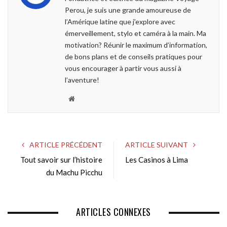
o
r
+
I
Perou, je suis une grande amoureuse de
k
n
l’Amérique latine que j’explore avec
émerveillement, stylo et caméra à la main. Ma
motivation? Réunir le maximum d’information,
de bons plans et de conseils pratiques pour
vous encourager à partir vous aussi à
l’aventure!
W
e
b
s
ARTICLE PRÉCÉDENT
ARTICLE SUIVANT
i
Tout savoir sur l’histoire
Les Casinos à Lima
t
du Machu Picchu
e
ARTICLES CONNEXES