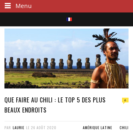
Menu
S
e
a
r
c
h
QUE FAIRE AU CHILI : LE TOP 5 DES PLUS
6
BEAUX ENDROITS
PAR
LAURIE
LE
26 AOÛT 2020
AMÉRIQUE LATINE
CHILI