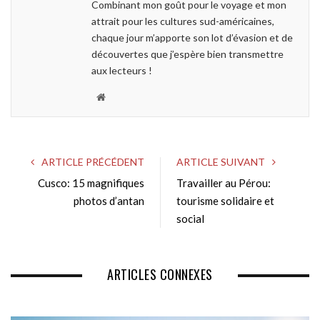
Combinant mon goût pour le voyage et mon
attrait pour les cultures sud-américaines,
chaque jour m’apporte son lot d’évasion et de
découvertes que j’espère bien transmettre
aux lecteurs !
W
e
b
s
ARTICLE PRÉCÉDENT
ARTICLE SUIVANT
i
Cusco: 15 magnifiques
Travailler au Pérou:
t
photos d’antan
e
tourisme solidaire et
social
ARTICLES CONNEXES