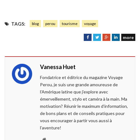
TAGS:
blog
perou
tourisme
voyage
more
F
T
G
L
a
w
o
i
c
i
o
n
e
t
g
k
Vanessa Huet
b
t
l
e
o
e
e
d
Fondatrice et éditrice du magazine Voyage
o
r
+
I
Perou, je suis une grande amoureuse de
k
n
l’Amérique latine que j’explore avec
émerveillement, stylo et caméra à la main. Ma
motivation? Réunir le maximum d’information,
de bons plans et de conseils pratiques pour
vous encourager à partir vous aussi à
l’aventure!
W