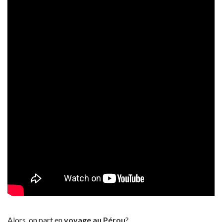
Alors, on part en
voyage au Pérou
?