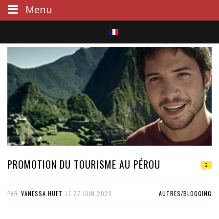
Menu
S
e
a
r
c
h
PROMOTION DU TOURISME AU PÉROU
2
PAR
VANESSA HUET
LE
27 JUIN 2023
AUTRES/BLOGGING