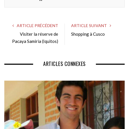
e
b
s
ARTICLE PRÉCÉDENT
ARTICLE SUIVANT
i
Visiter la réserve de
Shopping à Cusco
t
Pacaya Samiria (Iquitos)
e
ARTICLES CONNEXES