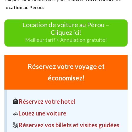
location au Pérou:
Location de voiture au Pérou –
Cliquez ici!
Meilleur tarif + Annulation gratuite!
Réservez votre voyage et
économisez!
🏨
Réservez votre hotel
🚗
Louez une voiture
🗽
Réservez vos billets et visites guidées