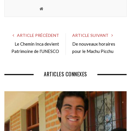
W
e
b
s
ARTICLE PRÉCÉDENT
ARTICLE SUIVANT
i
Le Chemin Inca devient
De nouveaux horaires
t
Patrimoine de l’UNESCO
e
pour le Machu Picchu
ARTICLES CONNEXES