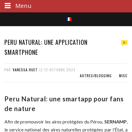
Menu
S
e
PERU NATURAL: UNE APPLICATION
0
a
SMARTPHONE
r
PAR
VANESSA HUET
LE
12 OCTOBRE 2023
c
AUTRES/BLOGGING
MISC
h
Peru Natural: une smartapp pour fans
de nature
Afin de promouvoir les aires protégées du Pérou,
SERNAMP
,
le service national des aires naturelles protégées par l’État, a