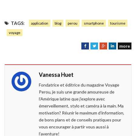
TAGS:
application
blog
perou
smartphone
tourisme
voyage
more
F
T
G
L
a
w
o
i
c
i
o
n
e
t
g
k
Vanessa Huet
b
t
l
e
o
e
e
d
Fondatrice et éditrice du magazine Voyage
o
r
+
I
Perou, je suis une grande amoureuse de
k
n
l’Amérique latine que j’explore avec
émerveillement, stylo et caméra à la main. Ma
motivation? Réunir le maximum d’information,
de bons plans et de conseils pratiques pour
vous encourager à partir vous aussi à
l’aventure!