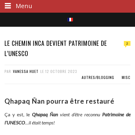
Menu
S
e
LE CHEMIN INCA DEVIENT PATRIMOINE DE
2
a
L’UNESCO
r
PAR
VANESSA HUET
LE
12 OCTOBRE 2023
c
AUTRES/BLOGGING
MISC
h
Qhapaq Ñan pourra être restauré
Ça y est, le
Qhapaq Ñan
vient d’être reconnu
Patrimoine de
l’UNESCO
…il était temps!