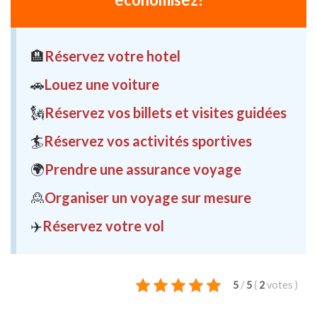
🏨
Réservez votre hotel
🚗
Louez une voiture
🗽
Réservez vos billets et visites guidées
🏄
Réservez vos activités sportives
🌍
Prendre une assurance voyage
🙎
Organiser un voyage sur mesure
✈️
Réservez votre vol
5
/
5
(
2
votes
)