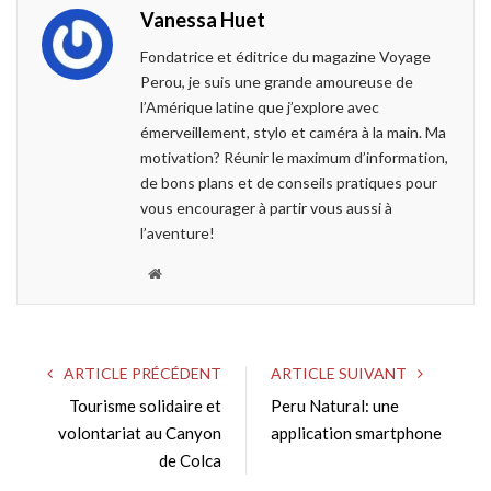
Vanessa Huet
b
t
l
e
o
e
e
d
Fondatrice et éditrice du magazine Voyage
o
r
+
I
Perou, je suis une grande amoureuse de
k
n
l’Amérique latine que j’explore avec
émerveillement, stylo et caméra à la main. Ma
motivation? Réunir le maximum d’information,
de bons plans et de conseils pratiques pour
vous encourager à partir vous aussi à
l’aventure!
W
e
b
s
ARTICLE PRÉCÉDENT
ARTICLE SUIVANT
i
Tourisme solidaire et
Peru Natural: une
t
volontariat au Canyon
e
application smartphone
de Colca