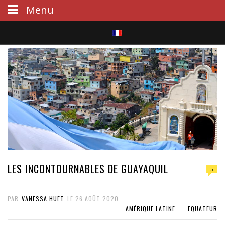
Menu
S
e
a
r
c
h
LES INCONTOURNABLES DE GUAYAQUIL
5
PAR
VANESSA HUET
LE
26 AOÛT 2020
AMÉRIQUE LATINE
EQUATEUR